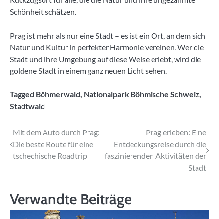
Schönheit schätzen.
Prag ist mehr als nur eine Stadt – es ist ein Ort, an dem sich
Natur und Kultur in perfekter Harmonie vereinen. Wer die
Stadt und ihre Umgebung auf diese Weise erlebt, wird die
goldene Stadt in einem ganz neuen Licht sehen.
Tagged
Böhmerwald
,
Nationalpark Böhmische Schweiz
,
Stadtwald
Beitragsnavigation
Mit dem Auto durch Prag:
Prag erleben: Eine
Die beste Route für eine
Entdeckungsreise durch die
tschechische Roadtrip
faszinierenden Aktivitäten der
Stadt
Verwandte Beiträge