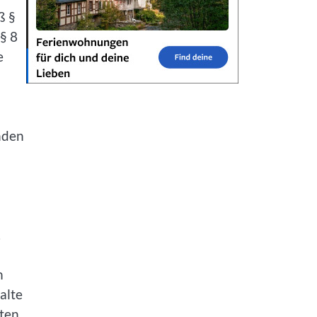
ß §
§ 8
e
nden
.
n
alte
kten