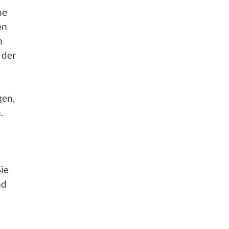
ne
en
n
 der
gen,
.
ie
nd