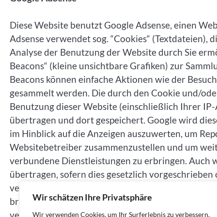
Diese Website benutzt Google Adsense, einen Weba
Adsense verwendet sog. “Cookies“ (Textdateien), 
Analyse der Benutzung der Website durch Sie erm
Beacons“ (kleine unsichtbare Grafiken) zur Samm
Beacons können einfache Aktionen wie der Besuch
gesammelt werden. Die durch den Cookie und/ode
Benutzung dieser Website (einschließlich Ihrer I
übertragen und dort gespeichert. Google wird die
im Hinblick auf die Anzeigen auszuwerten, um Repo
Websitebetreiber zusammenzustellen und um weit
verbundene Dienstleistungen zu erbringen. Auch w
übertragen, sofern dies gesetzlich vorgeschrieben
verarbeiten. Google wird in keinem Fall Ihre IP-A
Wir schätzen Ihre Privatsphäre
bringen. Das Speichern von Cookies auf Ihrer Fes
verhindern, indem Sie in Ihren Browser-Einstellun
Wir verwenden Cookies, um Ihr Surferlebnis zu verbessern,