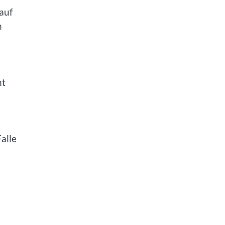
auf
n
ht
alle