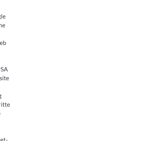
gle
ne
Web
USA
site
e
g
itte
e
et-