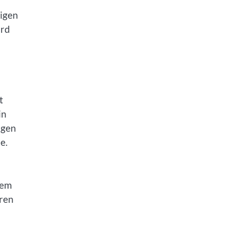
zigen
ird
t
in
igen
e.
uem
eren