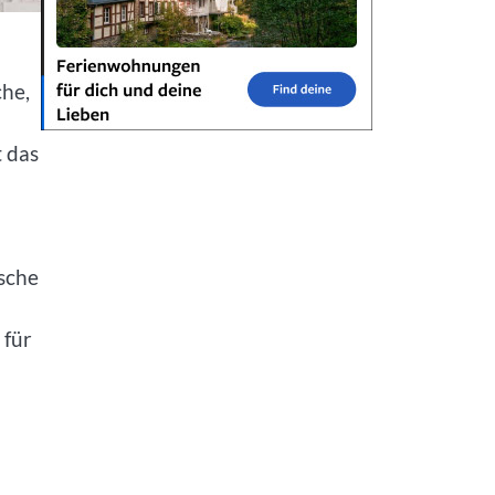
che,
t das
ische
 für