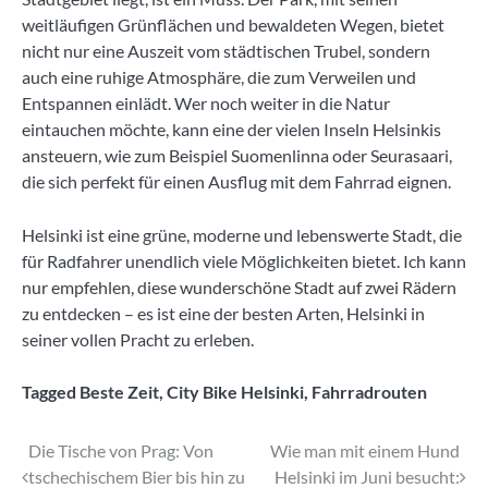
weitläufigen Grünflächen und bewaldeten Wegen, bietet
nicht nur eine Auszeit vom städtischen Trubel, sondern
auch eine ruhige Atmosphäre, die zum Verweilen und
Entspannen einlädt. Wer noch weiter in die Natur
eintauchen möchte, kann eine der vielen Inseln Helsinkis
ansteuern, wie zum Beispiel Suomenlinna oder Seurasaari,
die sich perfekt für einen Ausflug mit dem Fahrrad eignen.
Helsinki ist eine grüne, moderne und lebenswerte Stadt, die
für Radfahrer unendlich viele Möglichkeiten bietet. Ich kann
nur empfehlen, diese wunderschöne Stadt auf zwei Rädern
zu entdecken – es ist eine der besten Arten, Helsinki in
seiner vollen Pracht zu erleben.
Tagged
Beste Zeit
,
City Bike Helsinki
,
Fahrradrouten
Beitragsnavigation
Die Tische von Prag: Von
Wie man mit einem Hund
tschechischem Bier bis hin zu
Helsinki im Juni besucht: