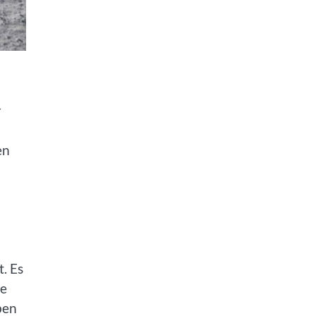
r
en
. Es
he
ben