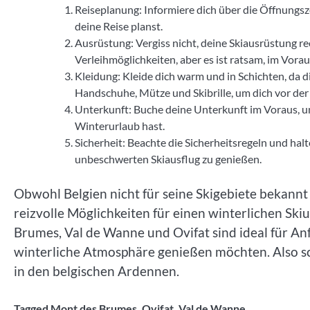
Reiseplanung: Informiere dich über die Öffnungsz
deine Reise planst.
Ausrüstung: Vergiss nicht, deine Skiausrüstung rec
Verleihmöglichkeiten, aber es ist ratsam, im Vorau
Kleidung: Kleide dich warm und in Schichten, da 
Handschuhe, Mütze und Skibrille, um dich vor der
Unterkunft: Buche deine Unterkunft im Voraus, um
Winterurlaub hast.
Sicherheit: Beachte die Sicherheitsregeln und hal
unbeschwerten Skiausflug zu genießen.
Obwohl Belgien nicht für seine Skigebiete bekannt
reizvolle Möglichkeiten für einen winterlichen Ski
Brumes, Val de Wanne und Ovifat sind ideal für Anf
winterliche Atmosphäre genießen möchten. Also sch
in den belgischen Ardennen.
Tagged
Mont des Brumes
,
Ovifat
,
Val de Wanne