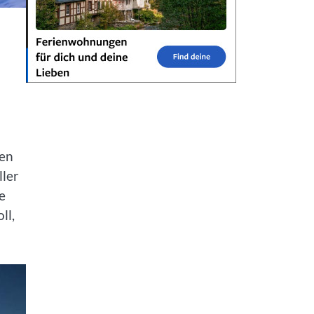
hen
ller
e
ll,