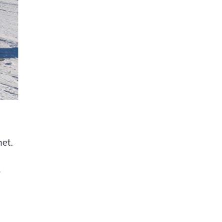
net.
s