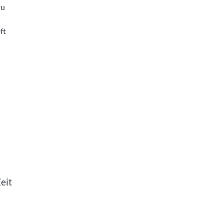
du
ft
eit