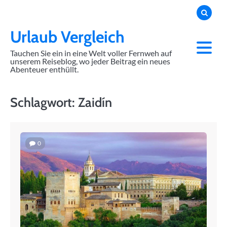
Skip
to
content
Urlaub Vergleich
Tauchen Sie ein in eine Welt voller Fernweh auf
unserem Reiseblog, wo jeder Beitrag ein neues
Abenteuer enthüllt.
Schlagwort:
Zaidín
0