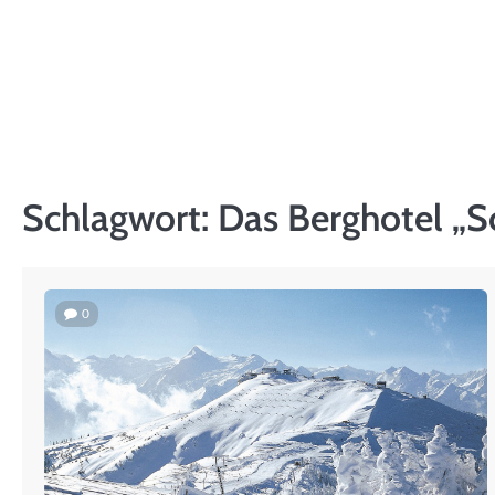
Skip
to
content
Schlagwort:
Das Berghotel „
0