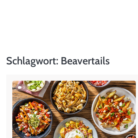
Skip
to
content
Schlagwort:
Beavertails
0